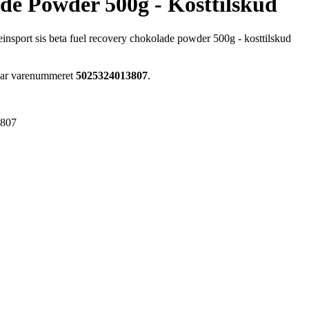
de Powder 500g - Kosttilskud
ceinsport sis beta fuel recovery chokolade powder 500g - kosttilskud
 har varenummeret
5025324013807
.
3807