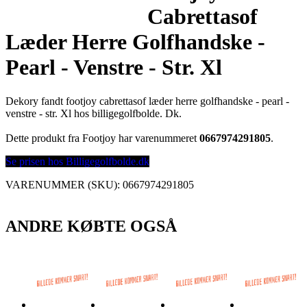
Cabrettasof
Læder Herre Golfhandske -
Pearl - Venstre - Str. Xl
Dekory fandt footjoy cabrettasof læder herre golfhandske - pearl -
venstre - str. Xl hos billigegolfbolde. Dk.
Dette produkt fra Footjoy har varenummeret
0667974291805
.
Se prisen hos Billigegolfbolde.dk
VARENUMMER (SKU):
0667974291805
ANDRE KØBTE OGSÅ