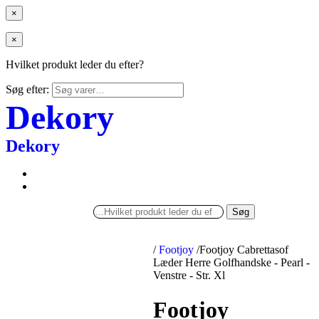
×
×
Hvilket produkt leder du efter?
Søg efter:
Dekory
Dekory
Søg
/
Footjoy
/
Footjoy Cabrettasof
Læder Herre Golfhandske - Pearl -
Venstre - Str. Xl
Footjoy