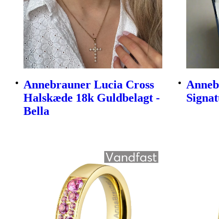
Annebrauner Lucia Cross
Anneb
Halskæde 18k Guldbelagt -
Signat
Bella