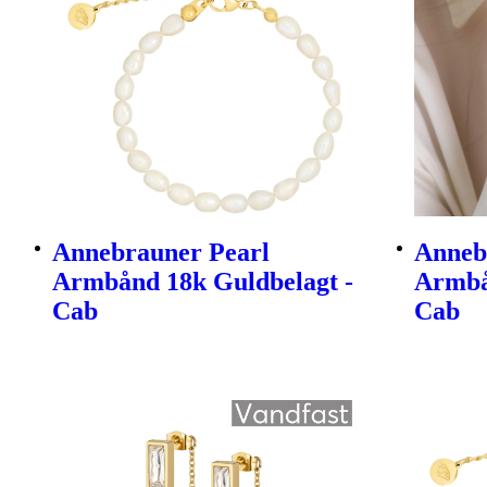
Annebrauner Pearl
Anneb
Armbånd 18k Guldbelagt -
Armbå
Cab
Cab