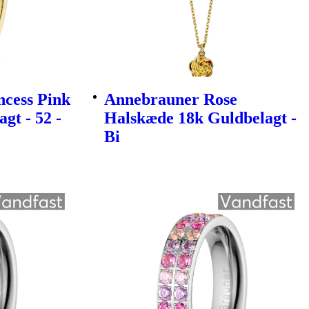
cess Pink
Annebrauner Rose
gt - 52 -
Halskæde 18k Guldbelagt -
Bi