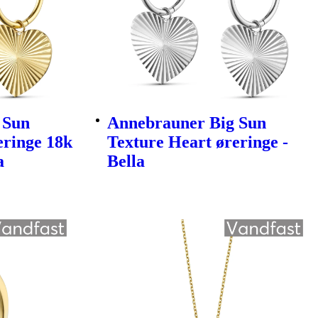
 Sun
Annebrauner Big Sun
eringe 18k
Texture Heart øreringe -
a
Bella