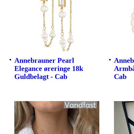
Annebrauner Pearl
Anneb
Elegance øreringe 18k
Armbå
Guldbelagt - Cab
Cab